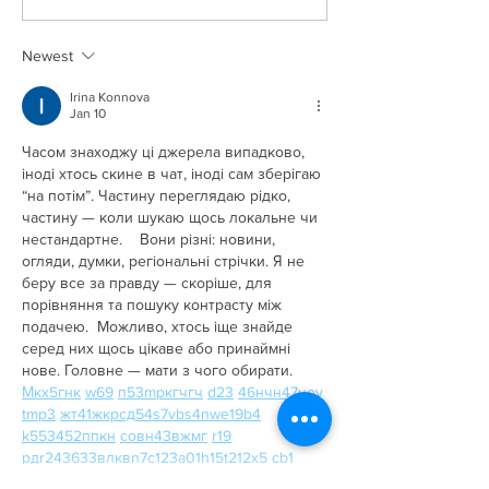
here!
Newest
Irina Konnova
Jan 10
Часом знаходжу ці джерела випадково, 
іноді хтось скине в чат, іноді сам зберігаю 
“на потім”. Частину переглядаю рідко, 
частину — коли шукаю щось локальне чи 
нестандартне.    Вони різні: новини, 
огляди, думки, регіональні стрічки. Я не 
беру все за правду — скоріше, для 
порівняння та пошуку контрасту між 
подачею.  Можливо, хтось іще знайде 
серед них щось цікаве або принаймні 
нове. Головне — мати з чого обирати.  
М
к
х
5
г
нк
w69
п
53
mp
кг
чг
ч
d23
46
н
чн
47
чо
у
tmp3
жт
41
ж
кр
сд
54
s7
vb
s4
nw
e19
b4
k55
34
52
пп
кн
с
о
вн
43
вж
мг
r19
рд
r24
36
33
вл
кв
n7
c123
a01
h15
t21
2x5
cb1
т
35
38
пд
пс
км
ол
 …