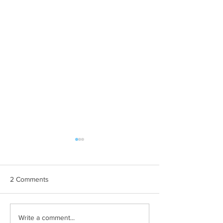
2 Comments
Desolation
Boots N Booze Vo
Write a comment...