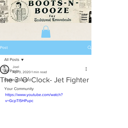
Post
All Posts
Joel
All Posts
Apr 3, 2020
1 min read
The 3 'O' Clock- Jet Fighter
Getting Started
Your Community
https://www.youtube.com/watch?
v=GcpTl5HPupc